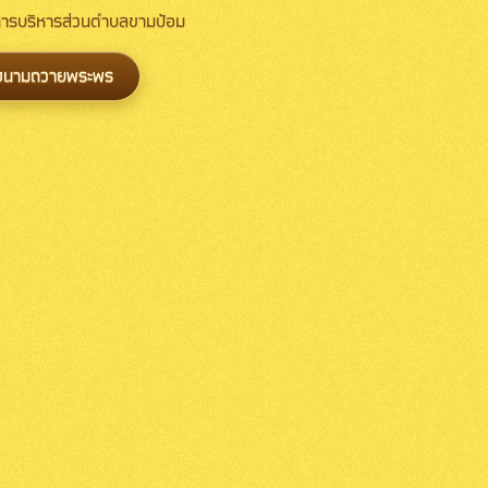
์การบริหารส่วนตำบลขามป้อม
งนามถวายพระพร