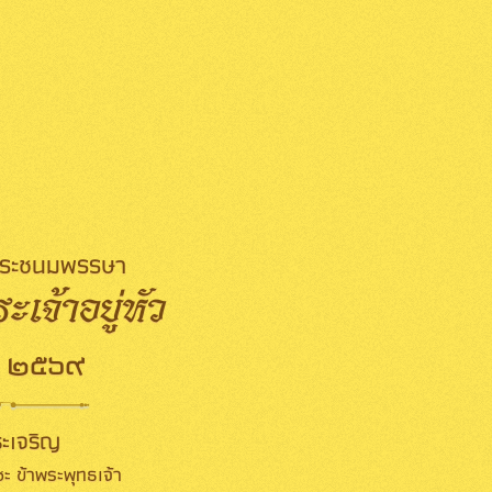
มพระชนมพรรษา
เจ้าอยู่หัว
 ๒๕๖๙
ะเจริญ
ะ ข้าพระพุทธเจ้า