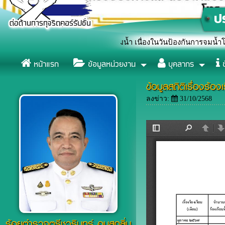
ญลักษณ์หยุดยั้งการจมน้ำ เนื่องในวันป้องกันการจมน้ำโลก (World Dro
หน้าแรก
ข้อมูลหน่วยงาน
บุคลากร
ข
ข้อมูลสถิติเรื่องร
ลงข่าว:
31/10/2568
ร้อยตำรวจตรีชวรินทร์ อบสุกลิ่น