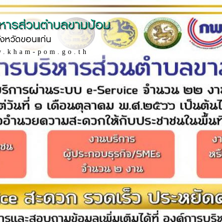
ิหารส่วนตำบลขามป้อม
ังหวัดขอนแก่น
w.kham-pom.go.th