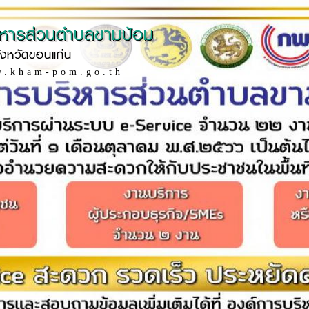
ิหารส่วนตำบลขามป้อม
ังหวัดขอนแก่น
w.kham-pom.go.th