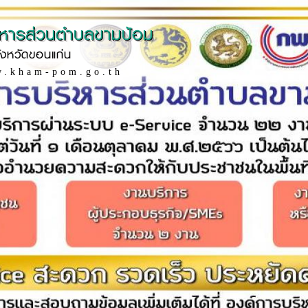
ิหารส่วนตำบลขามป้อม
ังหวัดขอนแก่น
w.kham-pom.go.th