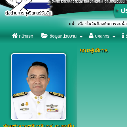
ัญลักษณ์หยุดยั้งการจมน้ำ เนื่องในวันป้องกันการจมน้ำโลก (World Dr
หน้าแรก
ข้อมูลหน่วยงาน
บุคลากร
ข
คณะผู้บริหาร
ร้อยตำรวจตรีชวรินทร์ อบสุกลิ่น