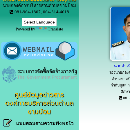
นายกองค์การบริหารส่วนตำบลขามป้อม
081-964-1807, 064-314-4618
Powered by
Translate
นายจำเน
รองนายกองค
ตำบลขามป้
กำกับดูแล 
ศูนย์ข้อมูลข่าวสาร
ศึกษ
081-
องค์การบริหารส่วนตำบล
ขามป้อม